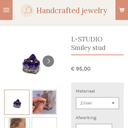
Ga
Handcrafted jewelry
direct
naar
de
hoofdinhoud
L-STUDIO
Smiley stud
€ 95,00
Materiaal
Afwerking