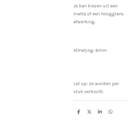
Je kan kiezen uit een
matte of een hoogglans
afwerking.
Afmeting: 6mm
Let op: ze worden per
stuk verkocht.
D
D
S
D
e
e
h
e
l
e
a
l
e
l
r
e