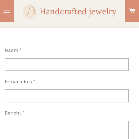
Ga
Handcrafted jewelry
direct
naar
de
hoofdinhoud
Naam *
E-mailadres *
Bericht *