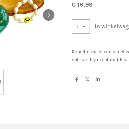
€ 19,99
In winkelwa
Ringetje van elastiek met 
gele smiley in het midden.
D
D
S
e
e
h
l
e
a
e
l
r
n
e