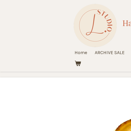
Ga
direct
Ha
naar
de
hoofdinhoud
Home
ARCHIVE SALE