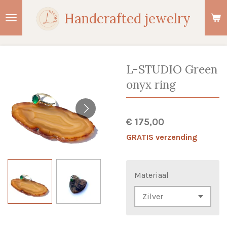
Ga
Handcrafted jewelry
direct
naar
de
hoofdinhoud
L-STUDIO Green
onyx ring
€ 175,00
GRATIS verzending
Materiaal