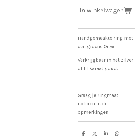
In winkelwagen
Handgemaakte ring met
een groene Onyx.
Verkrijgbaar in het zilver
of 14 karaat goud.
Graag je ringmaat
noteren in de
opmerkingen.
D
D
S
D