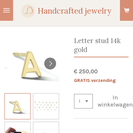
Ga
Handcrafted jewelry
direct
naar
de
hoofdinhoud
Letter stud 14k
gold
€ 250,00
GRATIS verzending
In
winkelwagen