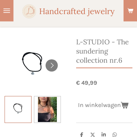
Ga
Handcrafted jewelry
direct
naar
de
hoofdinhoud
L-STUDIO - The
sundering
collection nr.6
€ 49,99
In winkelwagen
D
D
S
D