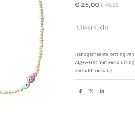
€ 25,00
€ 49,99
Uitverkocht
Handgemaakte ketting van 
Afgewerkt met een sluiting
verguld messing.
D
D
S
e
e
h
l
e
a
e
l
r
n
e