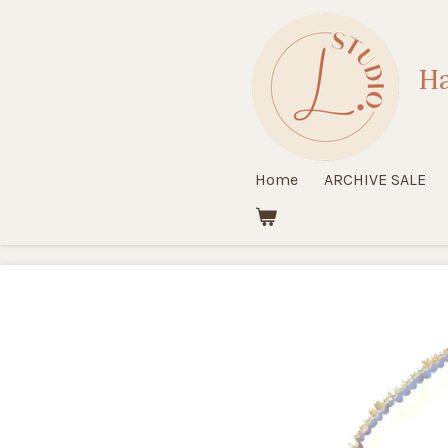
Ga
direct
Ha
naar
de
hoofdinhoud
Home
ARCHIVE SALE