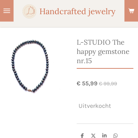
Ga
Handcrafted jewelry
direct
naar
de
hoofdinhoud
L-STUDIO The
happy gemstone
nr.15
€ 55,99
€ 99,99
Uitverkocht
D
D
S
D