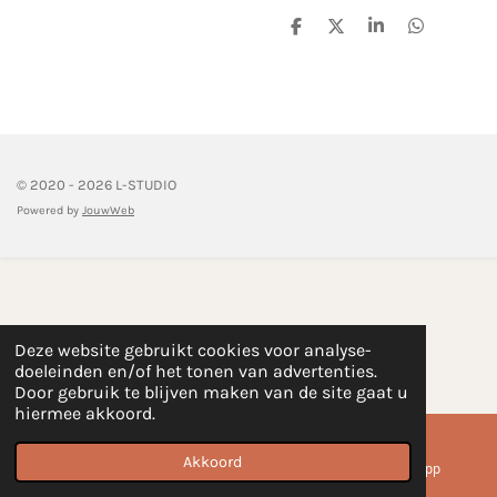
D
D
S
D
e
e
h
e
l
e
a
l
e
l
r
e
n
e
n
© 2020 - 2026 L-STUDIO
Powered by
JouwWeb
Deze website gebruikt cookies voor analyse-
doeleinden en/of het tonen van advertenties.
Door gebruik te blijven maken van de site gaat u
hiermee akkoord.
Akkoord
E-mailadres
Instagram
WhatsApp