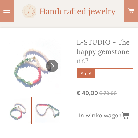
Ga
Handcrafted jewelry
direct
naar
de
hoofdinhoud
L-STUDIO - The
happy gemstone
nr.7
Sale!
€ 40,00
€ 79,99
In winkelwagen