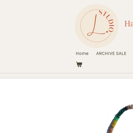
Ga
direct
Ha
naar
de
hoofdinhoud
Home
ARCHIVE SALE