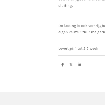
sluiting.
De ketting is ook verkrijgba
eigen keuze. Stuur me geru
Levertijd: 1 tot 2,5 week
D
D
S
e
e
h
l
e
a
e
l
r
n
e