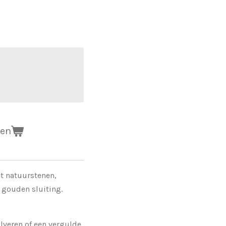
gen
t natuurstenen,
 gouden sluiting.
lveren of een vergulde