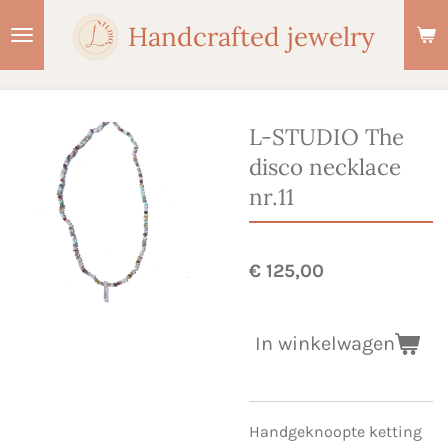
Ga
Handcrafted jewelry
direct
naar
de
hoofdinhoud
L-STUDIO The
disco necklace
nr.11
€ 125,00
In winkelwagen
Handgeknoopte ketting