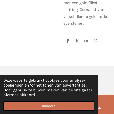
met een gold filled
sluiting. Gemaakt van
verschillende gekleurde
edelstenen.
D
D
S
D
e
e
h
e
l
e
a
l
e
l
r
e
n
e
n
© 2020 - 2026 L-STUDIO
Deze website gebruikt cookies voor analyse-
Powered by
JouwWeb
doeleinden en/of het tonen van advertenties.
Door gebruik te blijven maken van de site gaat u
hiermee akkoord.
Akkoord
E-mailadres
Instagram
WhatsApp