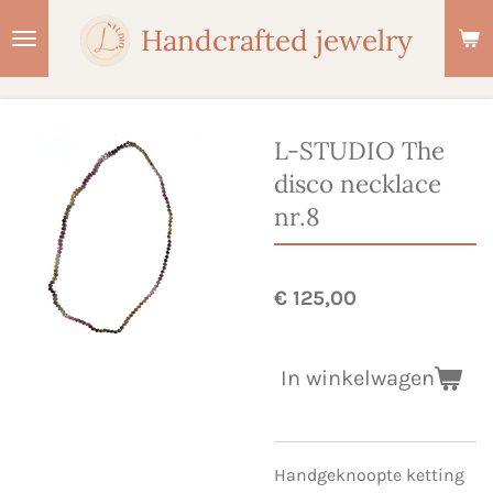
Ga
Handcrafted jewelry
direct
naar
de
hoofdinhoud
L-STUDIO The
disco necklace
nr.8
€ 125,00
In winkelwagen
Handgeknoopte ketting