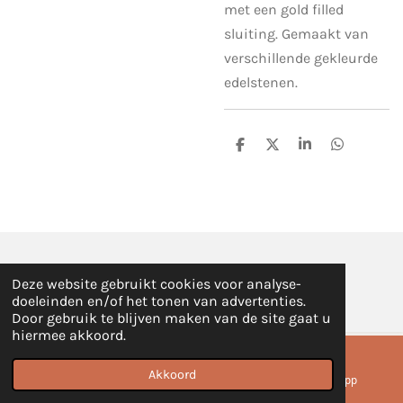
met een gold filled
sluiting. Gemaakt van
verschillende gekleurde
edelstenen.
D
D
S
D
e
e
h
e
l
e
a
l
e
l
r
e
n
e
n
© 2020 - 2026 L-STUDIO
Deze website gebruikt cookies voor analyse-
Powered by
JouwWeb
doeleinden en/of het tonen van advertenties.
Door gebruik te blijven maken van de site gaat u
hiermee akkoord.
Akkoord
E-mailadres
Instagram
WhatsApp