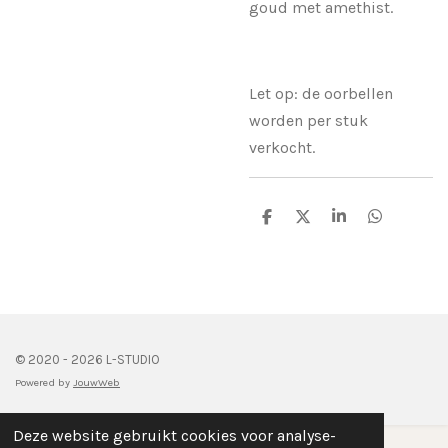
goud met amethist.
Let op: de oorbellen
worden per stuk
verkocht.
D
D
S
D
e
e
h
e
l
e
a
l
e
l
r
e
n
e
n
© 2020 - 2026 L-STUDIO
Powered by
JouwWeb
Deze website gebruikt cookies voor analyse-