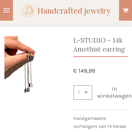
Ga
Handcrafted jewelry
direct
naar
de
hoofdinhoud
L-STUDIO - 14k
Amethist earring
€ 149,99
In
winkelwagen
Handgemaakte
oorhangers van 14 karaat