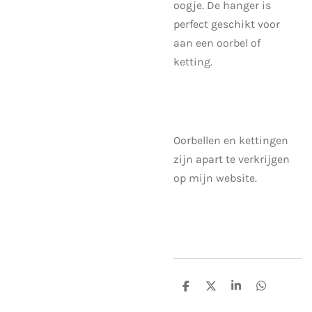
oogje. De hanger is
perfect geschikt voor
aan een oorbel of
ketting.
Oorbellen en kettingen
zijn apart te verkrijgen
op mijn website.
D
D
S
D
e
e
h
e
l
e
a
l