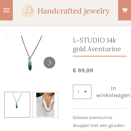
Ga
Handcrafted jewelry
direct
naar
de
hoofdinhoud
L-STUDIO 14k
gold Aventurine
€ 99,99
In
winkelwagen
Groene aventurine
druppel met een gouden