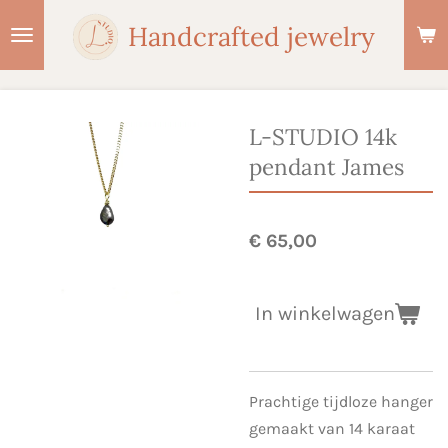
Ga
Handcrafted jewelry
direct
naar
de
hoofdinhoud
L-STUDIO 14k
pendant James
€ 65,00
In winkelwagen
Prachtige tijdloze hanger
gemaakt van 14 karaat