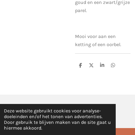
goud en een zwart/grijze
parel.
Mooi voor aan een
ketting of een oorbel.
D
D
S
D
e
e
h
e
l
e
a
l
e
l
r
e
n
e
n
© 2020 - 2026 L-STUDIO
Deze website gebruikt cookies voor analyse-
Powered by
JouwWeb
doeleinden en/of het tonen van advertenties.
Door gebruik te blijven maken van de site gaat u
hiermee akkoord.